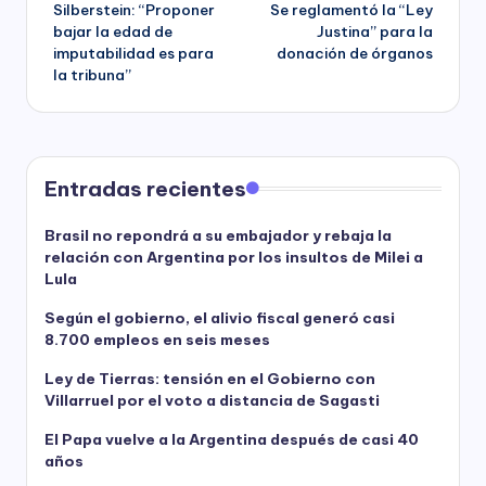
Silberstein: “Proponer
Se reglamentó la “Ley
navigation
bajar la edad de
Justina” para la
imputabilidad es para
donación de órganos
la tribuna”
Entradas recientes
Brasil no repondrá a su embajador y rebaja la
relación con Argentina por los insultos de Milei a
Lula
Según el gobierno, el alivio fiscal generó casi
8.700 empleos en seis meses
Ley de Tierras: tensión en el Gobierno con
Villarruel por el voto a distancia de Sagasti
El Papa vuelve a la Argentina después de casi 40
años