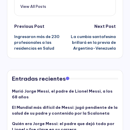
View All Posts
Post
Previous Post
Next Post
Ingresaron más de 230
La cumbia santafesina
navigation
profesionales a las
brillará en la previa de
residencias en Salud
Argentina-Venezuela
Entradas recientes
Murió Jorge Messi, el padre de Lionel Messi, a los
68 años
El Mundial más difícil de Messi: jugó pendiente de la
salud de su padre y contenido por la Scaloneta
Quién era Jorge Messi: el padre que dejó todo por
Lionel y fue clave en su carrera