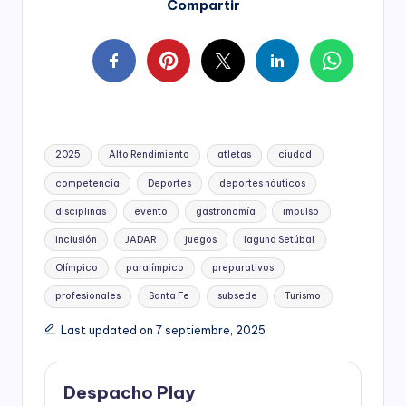
Compartir
Tags:
2025
Alto Rendimiento
atletas
ciudad
competencia
Deportes
deportes náuticos
disciplinas
evento
gastronomía
impulso
inclusión
JADAR
juegos
laguna Setúbal
Olímpico
paralímpico
preparativos
profesionales
Santa Fe
subsede
Turismo
Last updated on 7 septiembre, 2025
Despacho Play