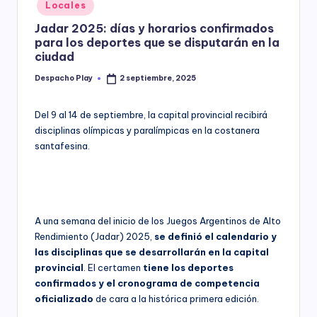
Posted
Locales
y
in
Jadar 2025: días y horarios confirmados
para los deportes que se disputarán en la
ciudad
Despacho Play
2 septiembre, 2025
Posted
by
Del 9 al 14 de septiembre, la capital provincial recibirá
disciplinas olímpicas y paralímpicas en la costanera
santafesina.
A una semana del inicio de los Juegos Argentinos de Alto
Rendimiento (Jadar) 2025,
se definió el calendario y
las disciplinas que se desarrollarán en la capital
provincial
. El certamen
tiene los deportes
confirmados y el cronograma de competencia
oficializado
de cara a la histórica primera edición.