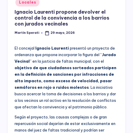
Posted
Locales
y
in
Ignacio Laurenti propone devolver el
control de la convivencia a los barrios
con jurados vecinales
Martín Sperati
29 mayo, 2026
Posted
by
El concejal
Ignacio Laurenti
presentó un proyecto de
ordenanza que propone incorporar la figura del “
Jurado
Vecinal
” en la justicia de faltas municipal, con el
objetivo de que ciudadanos sorteados participen
en la definición de sanciones por infracciones de
alto impacto, como exceso de velocidad, pasar
semáforos en rojo o ruidos molestos
. La iniciativa
busca acercar la toma de decisiones a los barrios y dar
a los vecinos un rol activo en la resolución de conflictos
que afectan la convivencia y el patrimonio público.
Según el proyecto, las causas complejas o de gran
repercusión social dejarían de estar exclusivamente en
manos del juez de faltas tradicional y podrían ser