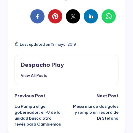
Last updated on 19 mayo, 2019
Despacho Play
View All Posts
Post
Previous Post
Next Post
La Pampa elige
Messi marcó dos goles
navigation
gobernador: el PJ de la
y rompió un récord de
unidad busca otro
Di Stéfano
revés para Cambiemos