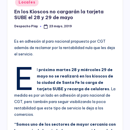
Posted
Locales
y
in
En los Kioscos no cargarán la tarjeta
SUBE el 28 y 29 de mayo
Despacho Play
23 mayo, 2019
Posted
by
Es en adhesión al paro nacional propuesto por CGT
además de reclamar por la rentabilidad nula que les deja
el servicio.
E
l
próximo martes 28 y miércoles 29 de
mayo no se realizará en los kioscos de
la ciudad de Santa Fe la carga de
tarjeta SUBE y recarga de celulares.
La
medida es por un lado en adhesión al paro nacional de
CGT, pero también para seguir visibilizando la poca
rentabilidad que este tipo de servicio le deja a los
comercios.
“Somos uno de los sectores de mayor cercanía con