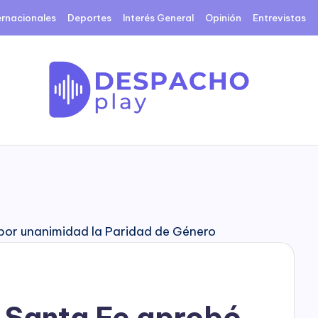
ernacionales
Deportes
Interés General
Opinión
Entrevistas
D
e
s
p
a
c
 Santa Fe aprobó