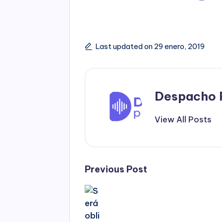
Last updated on 29 enero, 2019
Despacho 
View All Posts
Post
Previous Post
navigation