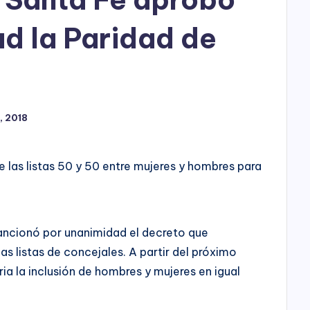
h
o
d la Paridad de
P
l
a
, 2018
y
 las listas 50 y 50 entre mujeres y hombres para
sancionó por unanimidad el decreto que
as listas de concejales. A partir del próximo
ia la inclusión de hombres y mujeres en igual