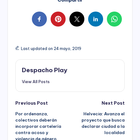
Last updated on 24 mayo, 2019
Despacho Play
View All Posts
Post
Previous Post
Next Post
Por ordenanza,
Helvecia: Avanza el
navigation
colectivos deberán
proyecto que busca
incorporar cartelería
declarar ciudad a la
contra acoso y
localidad
violencia de género