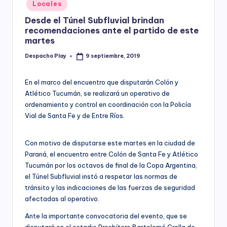
Posted
Locales
y
in
Desde el Túnel Subfluvial brindan
recomendaciones ante el partido de este
martes
Despacho Play
9 septiembre, 2019
Posted
by
En el marco del encuentro que disputarán Colón y
Atlético Tucumán, se realizará un operativo de
ordenamiento y control en coordinación con la Policía
Vial de Santa Fe y de Entre Ríos.
Con motivo de disputarse este martes en la ciudad de
Paraná, el encuentro entre Colón de Santa Fe y Atlético
Tucumán por los octavos de final de la Copa Argentina,
el Túnel Subfluvial instó a respetar las normas de
tránsito y las indicaciones de las fuerzas de seguridad
afectadas al operativo.
Ante la importante convocatoria del evento, que se
disputará en el estadio Presbítero Bartolomé Grella de