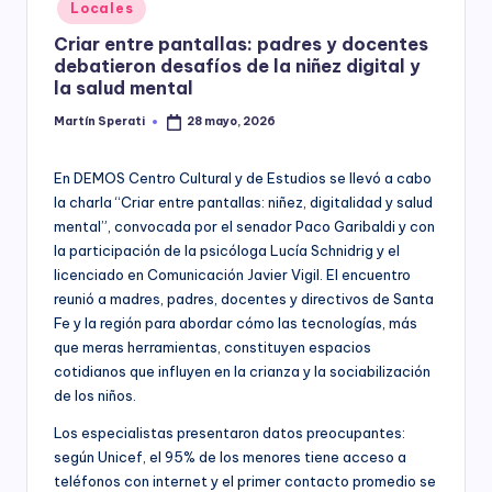
Posted
Locales
y
in
Criar entre pantallas: padres y docentes
debatieron desafíos de la niñez digital y
la salud mental
Martín Sperati
28 mayo, 2026
Posted
by
En DEMOS Centro Cultural y de Estudios se llevó a cabo
la charla “Criar entre pantallas: niñez, digitalidad y salud
mental”, convocada por el senador Paco Garibaldi y con
la participación de la psicóloga Lucía Schnidrig y el
licenciado en Comunicación Javier Vigil. El encuentro
reunió a madres, padres, docentes y directivos de Santa
Fe y la región para abordar cómo las tecnologías, más
que meras herramientas, constituyen espacios
cotidianos que influyen en la crianza y la sociabilización
de los niños.
Los especialistas presentaron datos preocupantes:
según Unicef, el 95% de los menores tiene acceso a
teléfonos con internet y el primer contacto promedio se