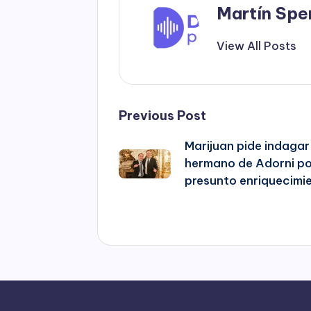
Martín Spe
View All Posts
Post
Previous Post
Marijuan pide indagar
navigation
hermano de Adorni p
presunto enriquecimi