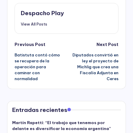
Despacho Play
View All Posts
Post
Previous Post
Next Post
Batistuta contó cómo
Diputados convirtió en
navigation
se recupera de la
ley el proyecto de
operación para
Michlig que crea una
caminar con
Fiscalía Adjunta en
normalidad
Ceres
Entradas recientes
Martín Rapetti: “El trabajo que tenemos por
delante es diversificar la economía argentina”