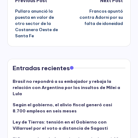
Post
Previous Post
Next Post
Pullaro anunció la
Francos apuntó
navigation
puesta en valor de
contra Adorni por su
otro sector de la
falta de idoneidad
Costanera Oeste de
Santa Fe
Entradas recientes
Brasil no repondrá a su embajador y rebaja la
relación con Argentina por los insultos de Milei a
Lula
Según el gobierno, el alivio fiscal generó casi
8.700 empleos en seis meses
Ley de Tierras: tensión en el Gobierno con
Villarruel por el voto a distancia de Sagasti