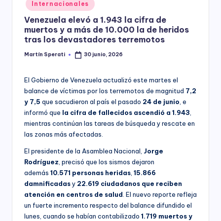
Posted
Internacionales
y
in
Venezuela elevó a 1.943 la cifra de
muertos y a más de 10.000 la de heridos
tras los devastadores terremotos
Martín Sperati
30 junio, 2026
Posted
by
El Gobierno de Venezuela actualizó este martes el
balance de víctimas por los terremotos de magnitud
7,2
y 7,5
que sacudieron al país el pasado
24 de junio
, e
informó que
la cifra de fallecidos ascendió a 1.943
,
mientras continúan las tareas de búsqueda y rescate en
las zonas más afectadas.
El presidente de la Asamblea Nacional,
Jorge
Rodríguez
, precisó que los sismos dejaron
además
10.571 personas heridas
,
15.866
damnificadas
y
22.619 ciudadanos que reciben
atención en centros de salud
. El nuevo reporte refleja
un fuerte incremento respecto del balance difundido el
lunes, cuando se habían contabilizado
1.719 muertos y