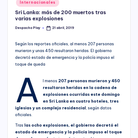
Posted
Internacionales
y
in
Sri Lanka: más de 200 muertos tras
varias explosiones
Despacho Play
21 abril, 2019
Posted
by
Según los reportes oficiales, al menos 207 personas
murieron y unas 450 resultaron heridas. El gobierno
decretó estado de emergencia y la policía impuso el
toque de queda
A
l menos
207 personas murieron y 450
resultaron heridas en la cadena de
explosiones ocurridas este domingo
en Sri Lanka en cuatro hoteles, tres
iglesias y un complejo residencial
, según datos
oficiales.
Tras
las ocho explosiones, el gobierno decretó el
estado de emergencia y la policía impuso el toque