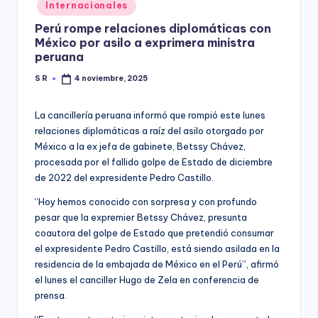
Posted
Internacionales
y
in
Perú rompe relaciones diplomáticas con
México por asilo a exprimera ministra
peruana
S R
4 noviembre, 2025
Posted
by
La cancillería peruana informó que rompió este lunes
relaciones diplomáticas a raíz del asilo otorgado por
México a la ex jefa de gabinete, Betssy Chávez,
procesada por el fallido golpe de Estado de diciembre
de 2022 del expresidente Pedro Castillo.
“Hoy hemos conocido con sorpresa y con profundo
pesar que la expremier Betssy Chávez, presunta
coautora del golpe de Estado que pretendió consumar
el expresidente Pedro Castillo, está siendo asilada en la
residencia de la embajada de México en el Perú”, afirmó
el lunes el canciller Hugo de Zela en conferencia de
prensa.