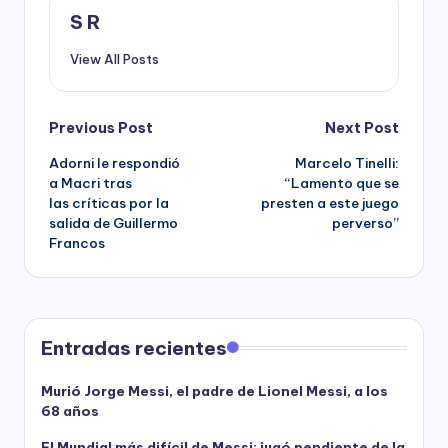
S R
View All Posts
Post
Previous Post
Next Post
Adorni le respondió
Marcelo Tinelli:
navigation
a Macri tras
“Lamento que se
las críticas por la
presten a este juego
salida de Guillermo
perverso”
Francos
Entradas recientes
Murió Jorge Messi, el padre de Lionel Messi, a los
68 años
El Mundial más difícil de Messi: jugó pendiente de la