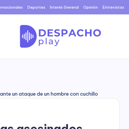
ernacionales
Deportes
Interés General
Opinión
Entrevistas
D
e
s
p
a
c
cías asesinados