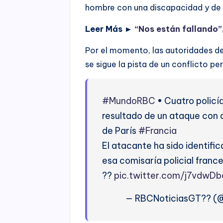
hombre con una discapacidad y de
Leer Más ►
“Nos están fallando”
Por el momento, las autoridades des
se sigue la pista de un conflicto pe
#MundoRBC
• Cuatro policí
resultado de un ataque con 
de París
#Francia
El atacante ha sido identifi
esa comisaría policial franc
??️
pic.twitter.com/j7vdwD
— RBCNoticiasGT?? (