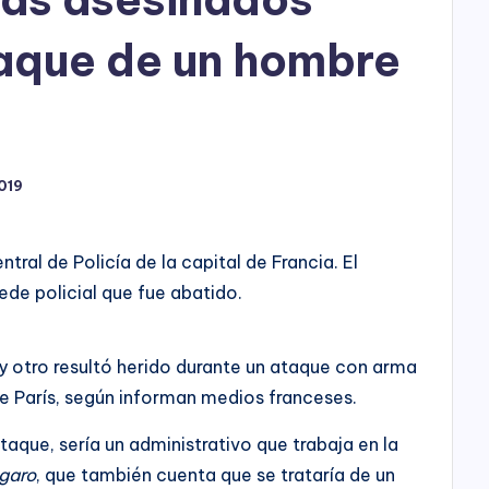
h
o
taque de un hombre
P
l
a
019
y
ntral de Policía de la capital de Francia. El
ede policial que fue abatido.
 y otro resultó herido durante un ataque con arma
de París, según informan medios franceses.
ataque, sería un administrativo que trabaja en la
igaro
, que también cuenta que se trataría de un