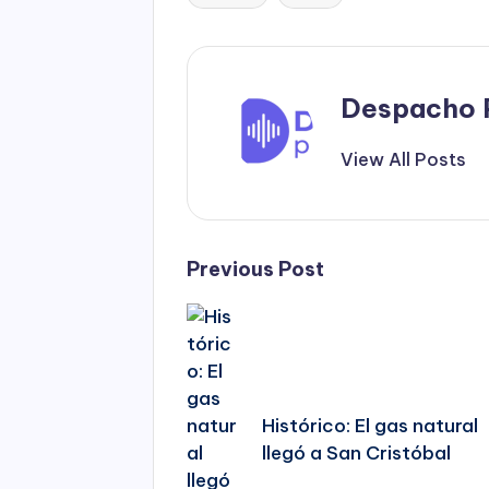
Tags:
Despacho 
View All Posts
Post
Previous Post
navigation
Histórico: El gas natural
llegó a San Cristóbal