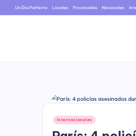
Un Día Perfecto
Locales
Provinciales
Nacionales
Int
Skip
to
content
Posted
Internacionales
in
París: 4 poli