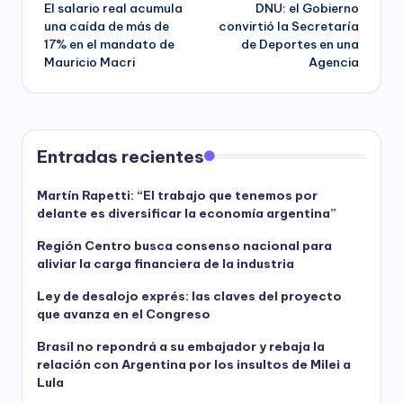
El salario real acumula
DNU: el Gobierno
navigation
una caída de más de
convirtió la Secretaría
17% en el mandato de
de Deportes en una
Mauricio Macri
Agencia
Entradas recientes
Martín Rapetti: “El trabajo que tenemos por
delante es diversificar la economía argentina”
Región Centro busca consenso nacional para
aliviar la carga financiera de la industria
Ley de desalojo exprés: las claves del proyecto
que avanza en el Congreso
Brasil no repondrá a su embajador y rebaja la
relación con Argentina por los insultos de Milei a
Lula