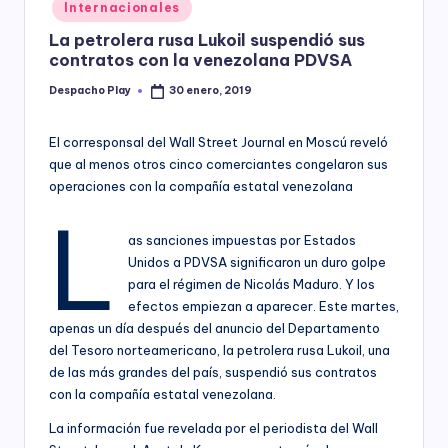
Posted
Internacionales
y
in
La petrolera rusa Lukoil suspendió sus
contratos con la venezolana PDVSA
Despacho Play
30 enero, 2019
Posted
by
El corresponsal del Wall Street Journal en Moscú reveló
que al menos otros cinco comerciantes congelaron sus
operaciones con la compañía estatal venezolana
L
as sanciones impuestas por Estados
Unidos a PDVSA significaron un duro golpe
para el régimen de Nicolás Maduro. Y los
efectos empiezan a aparecer. Este martes,
apenas un día después del anuncio del Departamento
del Tesoro norteamericano, la petrolera rusa Lukoil, una
de las más grandes del país, suspendió sus contratos
con la compañía estatal venezolana.
La información fue revelada por el periodista del Wall