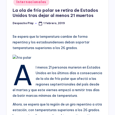
Posted
Internacionales
y
in
La ola de frío polar se retira de Estados
Unidos tras dejar al menos 21 muertos
Despacho Play
1 febrero, 2019
Posted
by
Se espera que la temperatura cambie de forma
repentina y los estadounidenses deban soportar
temperaturas superiores a los 26 grados.
A
l menos 21 personas murieron en Estados
Unidos en los últimos días a consecuencia
de la ola de frío polar que afectó a las
regiones septentrionales del país desde
el martes y que este viernes empezó a remitir tras días
de batir marcas mínimas de temperatura.
Ahora, se espera que la región de un giro repentino a otra
estación, con temperaturas superiores a los 26 grados.