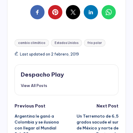
Tags:
cambio climático
Estados Unidos
frio polar
Last updated on 2 febrero, 2019
Despacho Play
View All Posts
Post
Previous Post
Next Post
Argentina le ganó a
Un Terremoto de 6,5
navigation
Colombia y se ilusiona
grados sacude el sur
con llegar al Mundial
de México y norte de