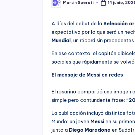
14 junio, 202
Martín Sperati
Posted
by
A días del debut de la
Selección a
expectativa por lo que será un hec
Mundial
, un récord sin precedentes 
En ese contexto, el capitán albicel
sociales que rápidamente se volvió v
El mensaje de Messi en redes
El rosarino compartió una imagen c
simple pero contundente frase:
“2
La publicación incluyó distintas fot
Mundo: un joven
Messi
en su prime
junto a
Diego Maradona
en Sudáfri