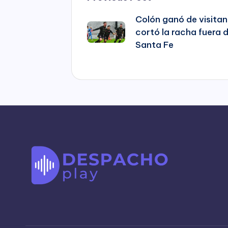
Post
Colón ganó de visitan
navigation
cortó la racha fuera 
Santa Fe