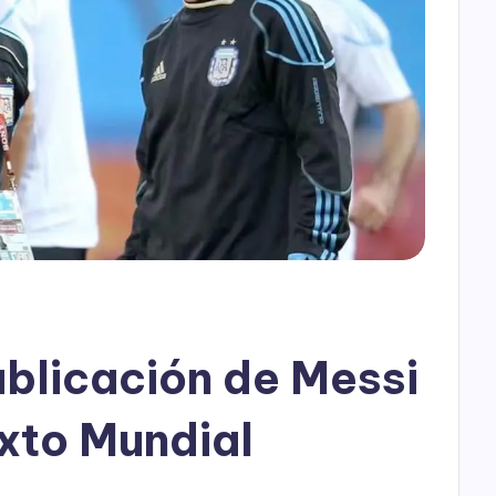
h
o
P
l
a
y
blicación de Messi
exto Mundial