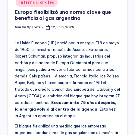
Posted
Internacionales
y
in
Europa flexibilizó una norma clave que
beneficia al gas argentino
Martín Sperati
12 junio, 2026
Posted
by
La Unión Europea (UE) nació por la energía. El 9 de mayo
de 1950, el ministro francés de Asuntos Exteriores,
Robert Schuman, propuso integrar las industrias del
carbón y del acero de Europa Occidental para que
ningún país pudiera volver a fabricar armas contra los
demás. Seis países —Alemania, Francia, Italia, los Países
Bajos, Bélgica y Luxemburgo— firmaron en 1951 el
tratado que creó la Comunidad Europea del Carbón y del
Acero (CECA), el embrión del bloque que hoy integran 27
estados miembros.
Exactamente 75 años después,
la energía volvió al centro de la agenda.
Esta vez,
la Argentina aparece en el mapa.
El bloque flexibilizó una medida que las empresas
argentinas productoras de gas seguían con atención:
la