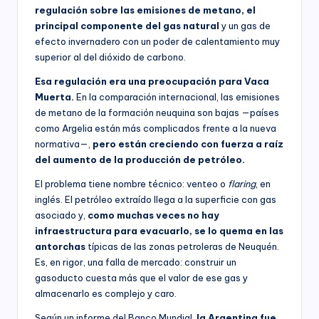
regulación sobre las emisiones de metano, el
principal componente del gas natural
y un gas de
efecto invernadero con un poder de calentamiento muy
superior al del dióxido de carbono.
Esa regulación era una preocupación para Vaca
Muerta.
En la comparación internacional, las emisiones
de metano de la formación neuquina son bajas —países
como Argelia están más complicados frente a la nueva
normativa—,
pero están creciendo con fuerza a raíz
del aumento de la producción de petróleo.
El problema tiene nombre técnico: venteo o
flaring
, en
inglés. El petróleo extraído llega a la superficie con gas
asociado y,
como muchas veces no hay
infraestructura para evacuarlo, se lo quema en las
antorchas
típicas de las zonas petroleras de Neuquén.
Es, en rigor, una falla de mercado: construir un
gasoducto cuesta más que el valor de ese gas y
almacenarlo es complejo y caro.
Según un informe del Banco Mundial,
la Argentina fue