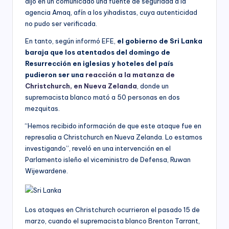
dijo en un comunicado una fuente de seguridad a la
agencia Amaq, afín a los yihadistas, cuya autenticidad
no pudo ser verificada.
En tanto, según informó EFE,
el gobierno de Sri Lanka
baraja que los atentados del domingo de
Resurrección en iglesias y hoteles del país
pudieron ser una
reacción a la matanza de
Christchurch, en Nueva Zelanda
,
donde un
supremacista blanco mató a 50 personas en dos
mezquitas.
“Hemos recibido información de que este ataque fue en
represalia a Christchurch en Nueva Zelanda. Lo estamos
investigando”, reveló en una intervención en el
Parlamento isleño el viceministro de Defensa, Ruwan
Wijewardene.
Los ataques en Christchurch ocurrieron el pasado 15 de
marzo, cuando el supremacista blanco Brenton Tarrant,