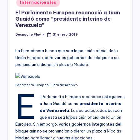
Posted
Internacionales
y
in
El Parlamento Europeo reconoció a Juan
Guaidó como “presidente interino de
Venezuela”
Despacho Play
31 enero, 2019
Posted
by
La Eurocámara busca que sea la posición oficial de la
Unión Europea, pero varios gobiernos del bloque no se
pronuncian o dieron un plazo a Maduro.
Parlamento Europeo | Foto de Archivo
E
l Parlamento Europeo reconoció este jueves
a Juan Guaidó como
presidente interino
de Venezuela
. Los eurodiputados buscan
que esta sea la posición oficial de la Unión
Europea. Sin embargo, varios gobiernos integrantes del
bloque aún no se pronuncian o dieron un plazo a Nicolás
Maduro para llamar a nuevas elecciones.