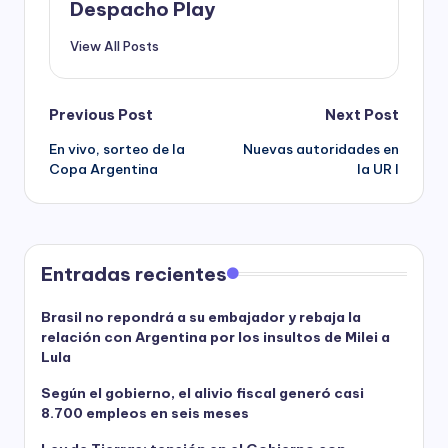
Despacho Play
View All Posts
Post
Previous Post
Next Post
En vivo, sorteo de la
Nuevas autoridades en
navigation
Copa Argentina
la UR I
Entradas recientes
Brasil no repondrá a su embajador y rebaja la
relación con Argentina por los insultos de Milei a
Lula
Según el gobierno, el alivio fiscal generó casi
8.700 empleos en seis meses