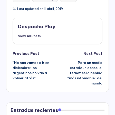
Last updated on 11 abril, 2019
Despacho Play
View All Posts
Post
Previous Post
Next Post
“No nos vamos a ir en
Para un medio
navigation
diciembre; los
estadounidense, el
argentinos no van a
fernet es la bebida
volver atrás”
“más intomable” del
mundo
Entradas recientes