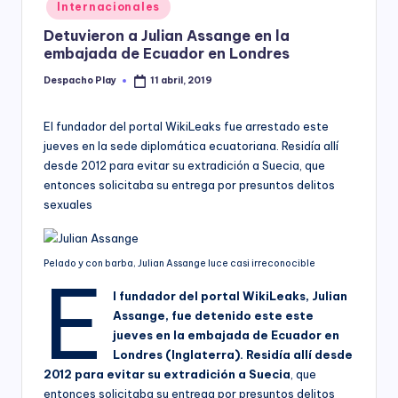
Posted
Internacionales
y
in
Detuvieron a Julian Assange en la
embajada de Ecuador en Londres
Despacho Play
11 abril, 2019
Posted
by
El fundador del portal WikiLeaks fue arrestado este
jueves en la sede diplomática ecuatoriana. Residía allí
desde 2012 para evitar su extradición a Suecia, que
entonces solicitaba su entrega por presuntos delitos
sexuales
Pelado y con barba, Julian Assange luce casi irreconocible
E
l fundador del portal WikiLeaks, Julian
Assange, fue detenido este este
jueves en la embajada de Ecuador en
Londres (Inglaterra). Residía allí desde
2012 para evitar su extradición a Suecia
, que
entonces solicitaba su entrega por presuntos delitos