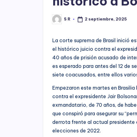
histórico a B
2 septiembre, 2025
S R
Posted
by
La corte suprema de Brasil inició e
el histórico juicio contra el expre
40 años de prisión acusado de inte
es esperado para antes del 12 de s
siete coacusados, entre ellos vario
Empezaron este martes en Brasilia l
contra el expresidente Jair Bolsona
exmandatario, de 70 años, de haber
que conspiró para asegurar su “perm
derrota frente al actual presidente d
elecciones de 2022.