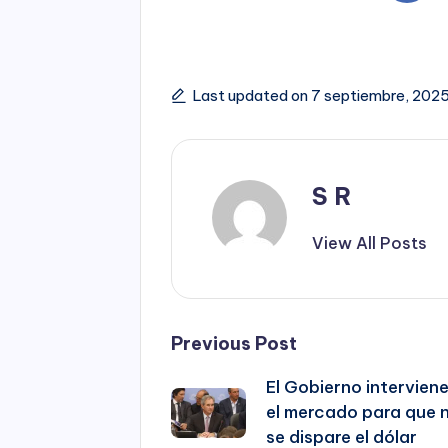
Last updated on 7 septiembre, 202
S R
View All Posts
Post
Previous Post
El Gobierno intervien
navigation
el mercado para que 
se dispare el dólar