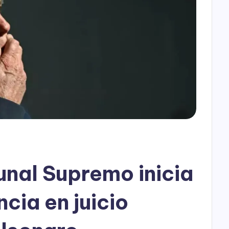
h
o
P
l
a
y
bunal Supremo inicia
cia en juicio