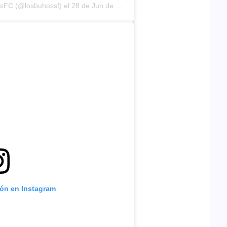
osFC (@losbuhossf)
el
28 de Jun de 2019 a las 3:39 PDT
ión en Instagram