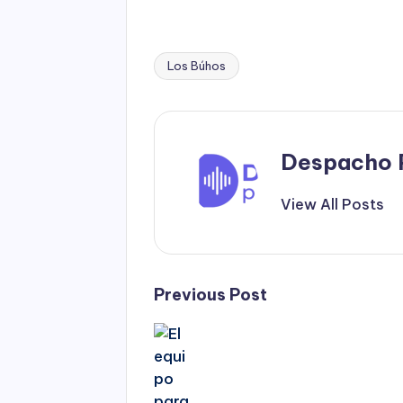
Los Búhos
Tags:
Despacho 
View All Posts
Post
Previous Post
navigation