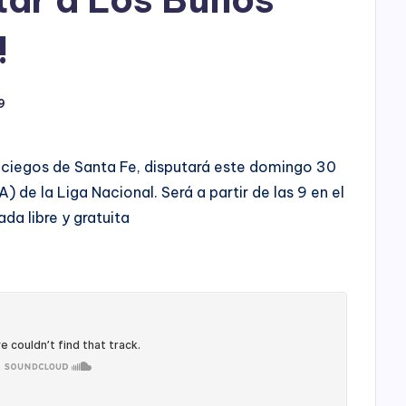
h
o
!
P
9
l
a
a ciegos de Santa Fe, disputará este domingo 30
y
 de la Liga Nacional. Será a partir de las 9 en el
da libre y gratuita