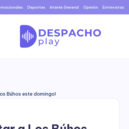
ernacionales
Deportes
Interés General
Opinión
Entrevistas
D
e
s
p
a
c
tar a Los Búhos