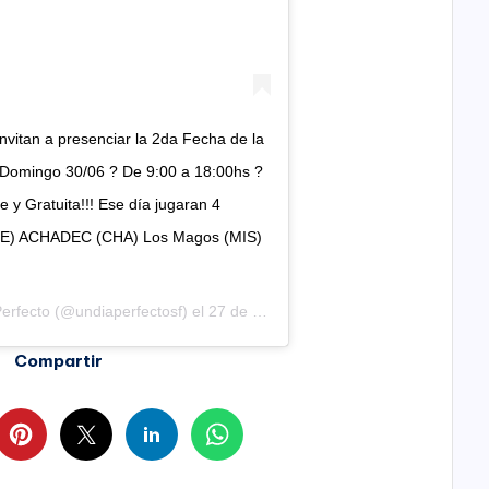
invitan a presenciar la 2da Fecha de la
? Domingo 30/06 ? De 9:00 a 18:00hs ?
 y Gratuita!!! Ese día jugaran 4
SFE) ACHADEC (CHA) Los Magos (MIS)
erfecto
(@undiaperfectosf) el
27 de Jun de 2019 a las 7:33 PDT
Compartir