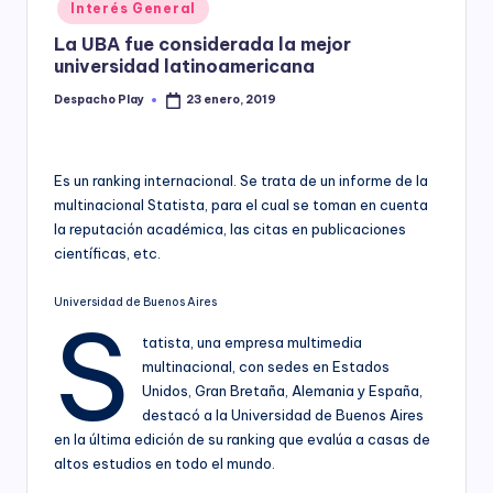
Posted
Interés General
y
in
La UBA fue considerada la mejor
universidad latinoamericana
Despacho Play
23 enero, 2019
Posted
by
Es un ranking internacional. Se trata de un informe de la
multinacional Statista, para el cual se toman en cuenta
la reputación académica, las citas en publicaciones
científicas, etc.
Universidad de Buenos Aires
S
tatista, una empresa multimedia
multinacional, con sedes en Estados
Unidos, Gran Bretaña, Alemania y España,
destacó a la Universidad de Buenos Aires
en la última edición de su ranking que evalúa a casas de
altos estudios en todo el mundo.