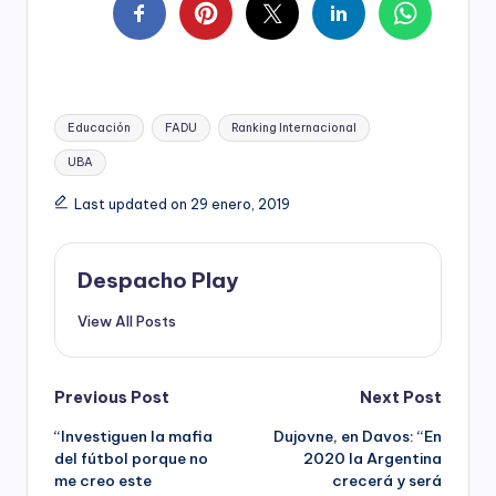
Tags:
Educación
FADU
Ranking Internacional
UBA
Last updated on 29 enero, 2019
Despacho Play
View All Posts
Post
Previous Post
Next Post
“Investiguen la mafia
Dujovne, en Davos: “En
navigation
del fútbol porque no
2020 la Argentina
me creo este
crecerá y será