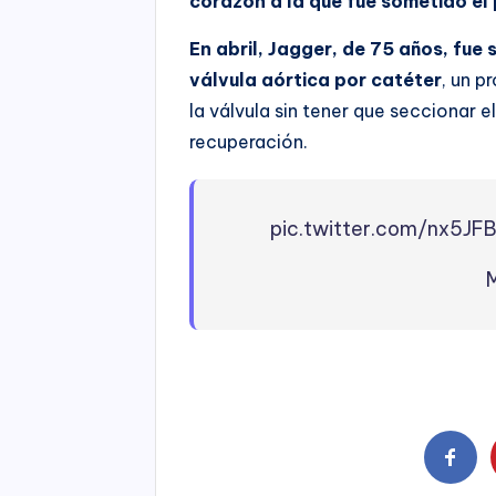
corazón a la que fue sometido e
En abril, Jagger, de 75 años, fu
válvula aórtica por catéter
, un p
la válvula sin tener que seccionar e
recuperación.
pic.twitter.com/nx5JF