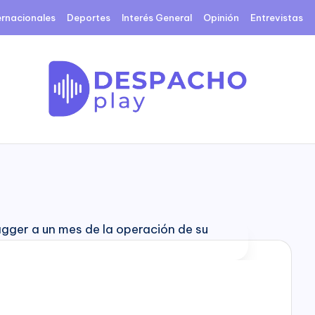
ernacionales
Deportes
Interés General
Opinión
Entrevistas
D
e
s
p
a
c