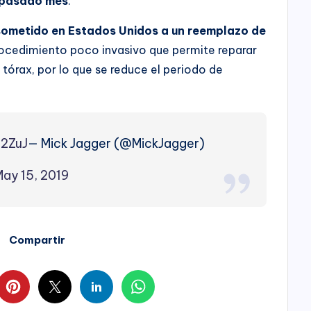
l pasado mes
.
e sometido en Estados Unidos a un reemplazo de
rocedimiento poco invasivo que permite reparar
l tórax, por lo que se reduce el periodo de
B2ZuJ
— Mick Jagger (@MickJagger)
May 15, 2019
Compartir