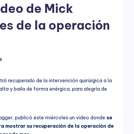
h
video de Mick
o
es de la operación
P
l
n
a
9
y
stró recuperado de la intervención quirúrgica a la
lta y baila de forma enérgica, para alegría de
k Jagger, publicó este miércoles un video donde
se
ara mostrar su recuperación de la operación de