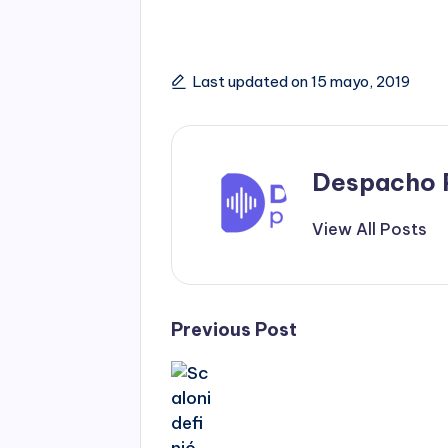
Last updated on 15 mayo, 2019
Despacho 
View All Posts
Post
Previous Post
navigation