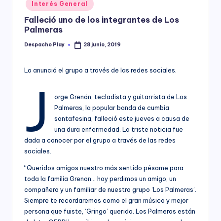
Posted
Interés General
y
in
Falleció uno de los integrantes de Los
Palmeras
Despacho Play
28 junio, 2019
Posted
by
Lo anunció el grupo a través de las redes sociales.
J
orge Grenón, tecladista y guitarrista de Los
Palmeras, la popular banda de cumbia
santafesina, falleció este jueves a causa de
una dura enfermedad. La triste noticia fue
dada a conocer por el grupo a través de las redes
sociales.
“Queridos amigos nuestro más sentido pésame para
toda la familia Grenon… hoy perdimos un amigo, un
compañero y un familiar de nuestro grupo ‘Los Palmeras’.
Siempre te recordaremos como el gran músico y mejor
persona que fuiste, ‘Gringo’ querido. Los Palmeras están