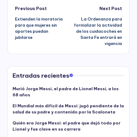
Post
Previous Post
Next Post
Extienden la moratoria
La Ordenanza para
navigation
para que mujeres sin
formalizar la actividad
aportes puedan
de los cuidacoches en
jubilarse
Santa Fe entrará en
vigencia
Entradas recientes
Murió Jorge Messi, el padre de Lionel Messi, a los
68 años
El Mundial más difícil de Messi: jugó pendiente de la
salud de su padre y contenido por la Scaloneta
Quién era Jorge Messi: el padre que dejó todo por
Lionel y fue clave en su carrera