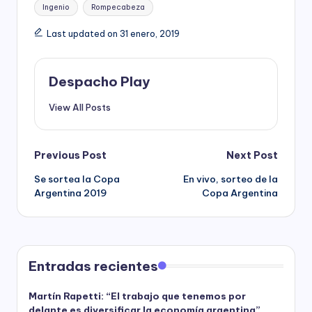
Tags:
Ingenio
Rompecabeza
Last updated on 31 enero, 2019
Despacho Play
View All Posts
Post
Previous Post
Next Post
Se sortea la Copa
En vivo, sorteo de la
navigation
Argentina 2019
Copa Argentina
Entradas recientes
Martín Rapetti: “El trabajo que tenemos por
delante es diversificar la economía argentina”