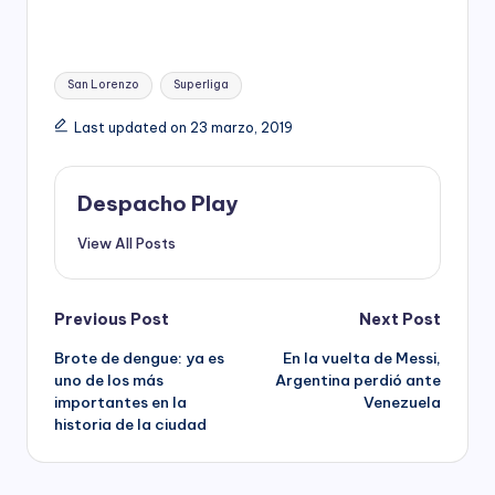
Tags:
San Lorenzo
Superliga
Last updated on 23 marzo, 2019
Despacho Play
View All Posts
Post
Previous Post
Next Post
Brote de dengue: ya es
En la vuelta de Messi,
navigation
uno de los más
Argentina perdió ante
importantes en la
Venezuela
historia de la ciudad