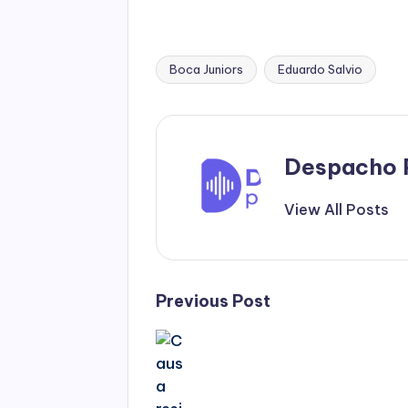
Boca Juniors
Eduardo Salvio
Tags:
Despacho 
View All Posts
Post
Previous Post
navigation