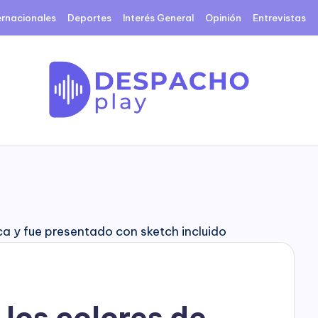
ernacionales
Deportes
Interés General
Opinión
Entrevistas
D
e
s
p
a
c
 los colores de