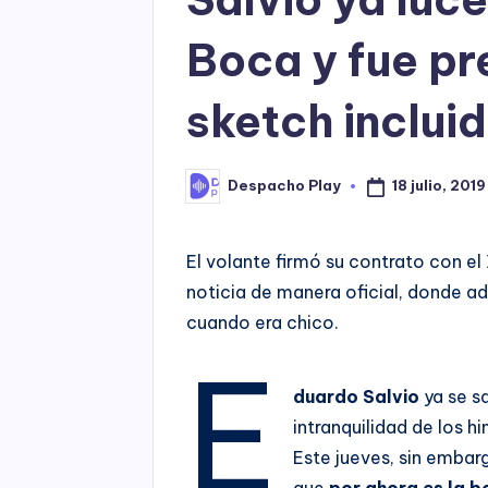
Boca y fue p
sketch inclui
18 julio, 2019
Despacho Play
Posted
by
El volante firmó su contrato con el
noticia de manera oficial, donde 
cuando era chico.
E
duardo Salvio
ya se sa
intranquilidad de los hi
Este jueves, sin embarg
que
por ahora es la 