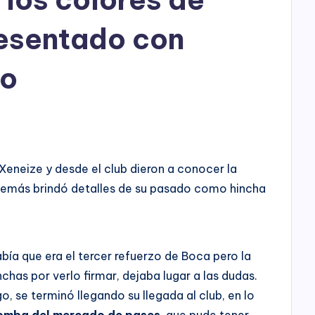
h
o
resentado con
P
do
l
a
y
 Xeneize y desde el club dieron a conocer la
además brindó detalles de su pasado como hincha
bía que era el tercer refuerzo de Boca pero la
nchas por verlo firmar, dejaba lugar a las dudas.
o, se terminó llegando su llegada al club, en lo
bomba del mercado de pases
, que pude tener