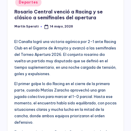
Posted
Deportes
y
in
Rosario Central venció a Racing y se
clásico a semifinales del apertura
Martín Sperati
14 mayo, 2026
Posted
by
El Canalla logró una victoria agónica por 2-1 ante Racing
Club en el Gigante de Arroyito y avanzó a las semifinales
del Torneo Apertura 2026. El conjunto rosarino dio
vuelta un partido muy disputado que se definió en el
tiempo suplementario, en una noche cargada de tensión,
goles y expulsiones.
El primer golpe lo dio Racing en el cierre de la primera
parte, cuando Matías Zaracho aprovechó una gran
jugada colectiva para marcar el 1-0 parcial. Hasta ese
momento, el encuentro había sido equilibrado, con pocas
situaciones claras y mucha lucha en la mitad de la
cancha, donde ambos equipos priorizaron el orden
defensivo.