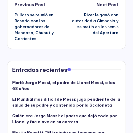
Post
Previous Post
Next Post
Pullaro se reunió en
River le ganó con
navigation
Rosario con los
autoridad a Gimnasia y
gobernadores de
se metió en las semis
Mendoza, Chubut y
del Apertura
Corrientes
Entradas recientes
Murió Jorge Messi, el padre de Lionel Messi, a los
68 años
El Mundial más difícil de Messi: jugó pendiente de la
salud de su padre y contenido por la Scaloneta
Quién era Jorge Messi: el padre que dejó todo por
Lionel y fue clave en su carrera
Martín Rapetti: “El trabajo que tenemos por