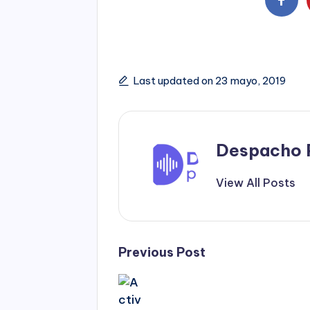
Last updated on 23 mayo, 2019
Despacho 
View All Posts
Post
Previous Post
navigation