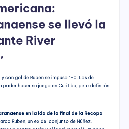
h
mericana:
o
anaense se llevó la
P
l
ante River
a
19
y
e y con gol de Ruben se impuso 1-0. Los de
 poder hacer su juego en Curitiba, pero definirán
aranaense en la ida de la final de la Recopa
 Marco Ruben, un ex del conjunto de Núñez,