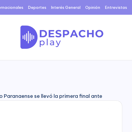
ernacionales
Deportes
Interés General
Opinión
Entrevistas
D
e
s
p
a
c