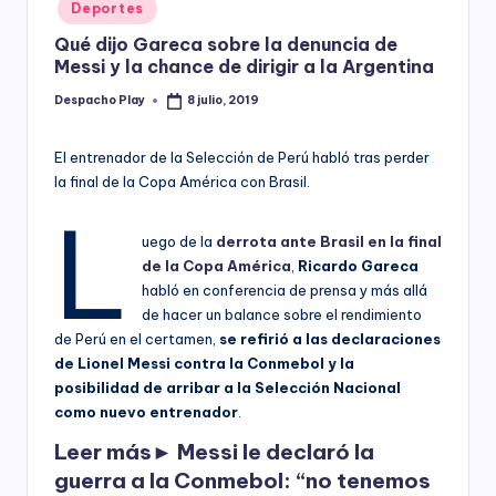
Posted
Deportes
y
in
Qué dijo Gareca sobre la denuncia de
Messi y la chance de dirigir a la Argentina
Despacho Play
8 julio, 2019
Posted
by
El entrenador de la Selección de Perú habló tras perder
la final de la Copa América con Brasil.
L
uego de la
derrota ante Brasil en la final
de la Copa América
,
Ricardo Gareca
habló en conferencia de prensa y más allá
de hacer un balance sobre el rendimiento
de Perú en el certamen,
se refirió a las declaraciones
de Lionel Messi contra la Conmebol y la
posibilidad de arribar a la Selección Nacional
como nuevo entrenador
.
Leer más►
Messi le declaró la
guerra a la Conmebol: “no tenemos