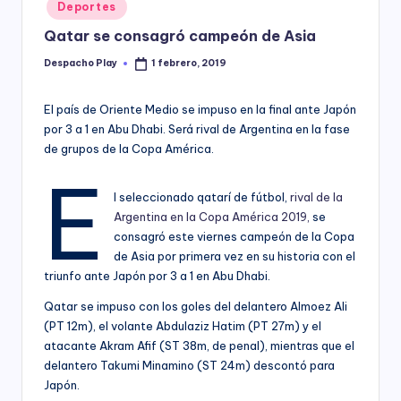
Posted
Deportes
y
in
Qatar se consagró campeón de Asia
Despacho Play
1 febrero, 2019
Posted
by
El país de Oriente Medio se impuso en la final ante Japón
por 3 a 1 en Abu Dhabi. Será rival de Argentina en la fase
de grupos de la Copa América.
E
l seleccionado qatarí de fútbol,
rival de la
Argentina en la Copa América 2019,
se
consagró este viernes campeón de la Copa
de Asia por primera vez en su historia con el
triunfo ante Japón por 3 a 1 en Abu Dhabi.
Qatar se impuso con los goles del delantero Almoez Ali
(PT 12m), el volante Abdulaziz Hatim (PT 27m) y el
atacante Akram Afif (ST 38m, de penal), mientras que el
delantero Takumi Minamino (ST 24m) descontó para
Japón.