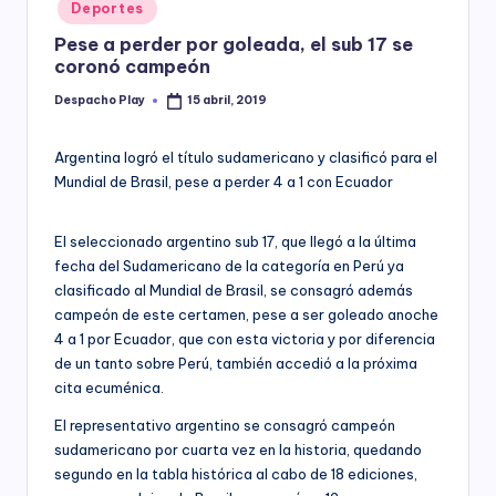
Posted
Deportes
y
in
Pese a perder por goleada, el sub 17 se
coronó campeón
Despacho Play
15 abril, 2019
Posted
by
Argentina logró el título sudamericano y clasificó para el
Mundial de Brasil, pese a perder 4 a 1 con Ecuador
El seleccionado argentino sub 17, que llegó a la última
fecha del Sudamericano de la categoría en Perú ya
clasificado al Mundial de Brasil, se consagró además
campeón de este certamen, pese a ser goleado anoche
4 a 1 por Ecuador, que con esta victoria y por diferencia
de un tanto sobre Perú, también accedió a la próxima
cita ecuménica.
El representativo argentino se consagró campeón
sudamericano por cuarta vez en la historia, quedando
segundo en la tabla histórica al cabo de 18 ediciones,