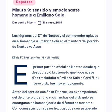
Posted
Deportes
y
in
Minuto 9: sentido y emocionante
homenaje a Emiliano Sala
Despacho Play
31 enero, 2019
Posted
by
Las lágrimas del DT de Nantes y el conmovedor aplauso
en el homenaje a Emiliano Sala en el minuto 9 del partido
de Nantes vs Asse
DT de FC Nantes – Vahid Halilhodžić
E
l primer partido oficial de Nantes desde que
desapareció la avioneta que hace nueve
días trasladaba a Emiliano Sala a Cardiff, su
nuevo club, fue muy emocionante.
Antes del partido con Saint Etienne, los excompañeros
del delantero argentino y los hinchas del club galo se
encargaron de homenajearlo de difernetes maneras.
Con camisetas con sus rostro, casacas con su apellido