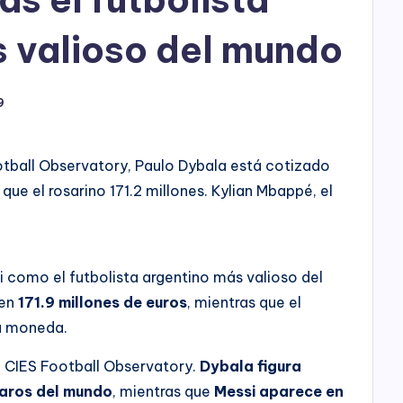
h
o
 valioso del mundo
P
9
l
a
otball Observatory, Paulo Dybala está cotizado
y
 que el rosarino 171.2 millones. Kylian Mbappé, el
i como el futbolista argentino más valioso del
 en
171.9 millones de euros
, mientras que el
a moneda.
el CIES Football Observatory.
Dybala figura
caros del mundo
, mientras que
Messi aparece en