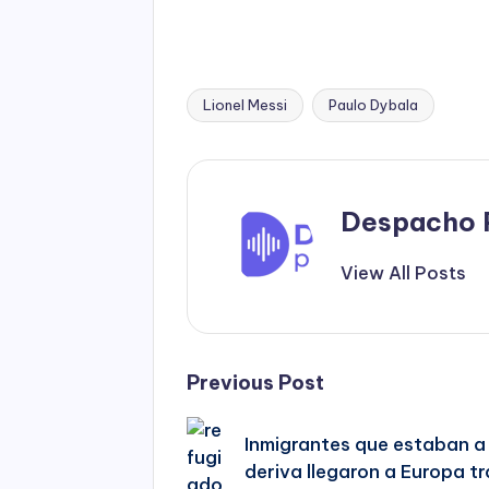
Lionel Messi
Paulo Dybala
Tags:
Despacho 
View All Posts
Post
Previous Post
navigation
Inmigrantes que estaban a 
deriva llegaron a Europa tr