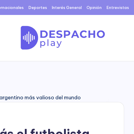
ernacionales
Deportes
Interés General
Opinión
Entrevistas
D
e
s
p
a
c
ás el futbolista