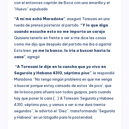
con el entonces capitán de Boca con una amarilla y el
“Huevo” expulsado.
“A mí me echó Maradona”
, aseguró Toresani en una
rueda de prensa posterior al partido.
“Y lo que diga
cuando escuche esto no me importa un carajo
.
Quisiera tenerlo en frente a ver si me dice las cosas
como me dijo que después del partido me iba a agarrar.
Esta bien,
yo me la banco, lo iría a buscar hasta la
casa”
, agregó.
“A Toresani le dije en la cancha que yo vivo en
Segurola y Habana 4310, séptimo piso”
, le respondió
Maradona. “No tengo ningún problema en que me venga
a buscar porque estoy cansado de estos ‘de pico’, que
de la boca para afuera son todos guapos, pero cuando
hay que poner la cara (…) A Toresani, Segurola y Habana
4310, séptimo piso, y vamos a ver si me dura treinta
segundos”, le advirtió el “Diez”, transformando “Segurola
y Habana” en un latiguillo para la posteridad.