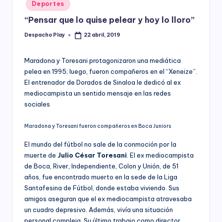
Posted
Deportes
y
in
“Pensar que lo quise pelear y hoy lo lloro”
Despacho Play
22 abril, 2019
Posted
by
Maradona y Toresani protagonizaron una mediática
pelea en 1995; luego, fueron compañeros en el “Xeneize”.
El entrenador de Dorados de Sinaloa le dedicó al ex
mediocampista un sentido mensaje en las redes
sociales
Maradona y Toresani fueron compañeros en Boca Juniors
El mundo del fútbol no sale de la conmoción por la
muerte de
Julio César Toresani
. El ex mediocampista
de Boca, River, Independiente, Colon y Unión, de 51
años, fue encontrado muerto en la sede de la Liga
Santafesina de Fútbol, donde estaba viviendo. Sus
amigos aseguran que el ex mediocampista atravesaba
un cuadro depresivo. Además, vivía una situación
personal compleja. Su último trabajo como director