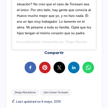
situación? No creo que el caso de Toresani sea
el único. Por otro lado, hay gente que conocía al
Huevo mucho mejor que yo, y no hizo nada. Él
era un tipo muy trabajador. Lo lamento en el
alma. Mi pésame a toda su familia. Ojalá que los
hijos tengan el mismo corazón que su padre.
Una publicación compartida por
Diego Maradona
(@marado
Compartir
Tags:
Diego Maradona
Julio Cesar Toresani
Last updated on 6 mayo, 2019