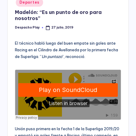
Posted
Deportes
y
in
Madelón: “Es un punto de oro para
nosotros”
Despacho Play
27 julio, 2019
Posted
by
El técnico habló luego del buen empate sin goles ante
Racing en el Cilindro de Avellaneda por la primera fecha
de Superliga. “
Un puntazo
“, reconoció.
Unión puso primera en la fecha 1 de la Superliga 2019/20
y empató sin goles frente a Racing, último campeón, en