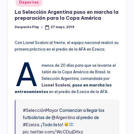
Posted
Deportes
y
in
La Selección Argentina puso en marcha la
preparación para la Copa América
Despacho Play
27 mayo, 2019
Posted
by
Con Lionel Scaloni al frente, el equipo nacional realizó su
primera práctica en el predio de la AFA en Ezeiza.
A
menos de 20 días para que se levante el
telón de la Copa América de Brasil, la
Selección Argentina, comandada por
Lionel Scaloni,
puso en marcha los
entrenamientos
en el predio de Ezeiza de la AFA.
#SelecciónMayor
Comienzan a llegar los
futbolistas de
@Argentina
al predio de
#Ezeiza
. ¡Todo listo!
pic.twitter.com/WcCDujDHxz