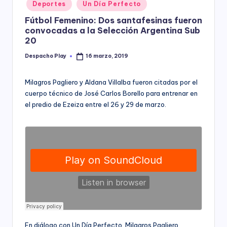
Posted
Deportes
Un Día Perfecto
y
in
Fútbol Femenino: Dos santafesinas fueron
convocadas a la Selección Argentina Sub
20
Despacho Play
16 marzo, 2019
Posted
by
Milagros Pagliero y Aldana Villalba fueron citadas por el
cuerpo técnico de José Carlos Borello para entrenar en
el predio de Ezeiza entre el 26 y 29 de marzo.
En diálogo con Un Día Perfecto, Milagros Pagliero,