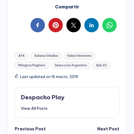
Compartir
Tags:
AFA
Aldana Villalba
fútbol femenino
Milagros Pagliero
Selección Argentina
Sub 20
Last updated on 16 marzo, 2019
Despacho Play
View All Posts
Post
Previous Post
Next Post