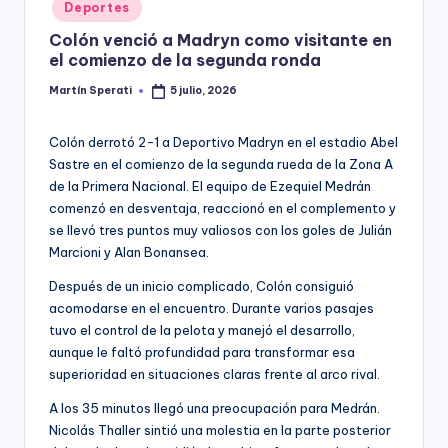
Posted
Deportes
y
in
Colón venció a Madryn como visitante en
el comienzo de la segunda ronda
Martín Sperati
5 julio, 2026
Posted
by
Colón derrotó 2-1 a Deportivo Madryn en el estadio Abel
Sastre en el comienzo de la segunda rueda de la Zona A
de la Primera Nacional. El equipo de Ezequiel Medrán
comenzó en desventaja, reaccionó en el complemento y
se llevó tres puntos muy valiosos con los goles de Julián
Marcioni y Alan Bonansea.
Después de un inicio complicado, Colón consiguió
acomodarse en el encuentro. Durante varios pasajes
tuvo el control de la pelota y manejó el desarrollo,
aunque le faltó profundidad para transformar esa
superioridad en situaciones claras frente al arco rival.
A los 35 minutos llegó una preocupación para Medrán.
Nicolás Thaller sintió una molestia en la parte posterior