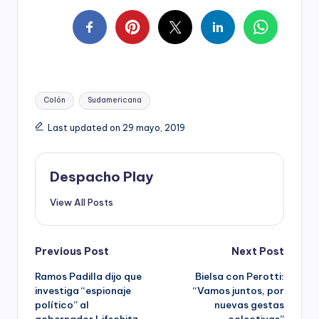
Tags:
Colón
Sudamericana
Last updated on 29 mayo, 2019
Despacho Play
View All Posts
Post
Previous Post
Next Post
Ramos Padilla dijo que
Bielsa con Perotti:
navigation
investiga “espionaje
“Vamos juntos, por
político” al
nuevas gestas