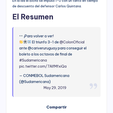
En la ida el Bicho se impuso 1-0 con un tanto en tiempo
de descuento del defensor Carlos Quintana.
El Resumen
¡Para volver a ver!
El triunfo 3-1 de
@ColonOficial
ante @cariveruruguay para conseguir el
boleto a los octavos de final de
#Sudamericana
pic.twitter.com/7AlfMfxiQa
— CONMEBOL Sudamericana
(@Sudamericana)
May 29, 2019
Compartir