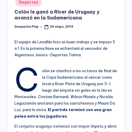
Posted
Deportes
y
in
Colón le ganó a River de Uruguay y
avanzó en la Sudamericana
Despacho Play
29 mayo, 2019
Posted
by
El equipo de Lavallén hizo un buen trabajo y se impuso 3
a 1. En la próxima llave se enfrentará al vencedor de
Argentinos Juniors-Deportes Tolima.
C
olón se clasificó a los octavos de final de
la Copa Sudamericana al vencer como
local a River Plate de Uruguay por 3-1,
luego del empate sin goles en la ida en
Montevideo. Cristian Bernardi, Wilson Morelo y Nicolás
Leguizamón anotaron para los santafesinos y Mauro Da
Luz, para la visita.
El partido terminó con una gran
pelea entre los jugadores
.
El conjunto uruguayo comenzó con mayor ímpetu y abrió