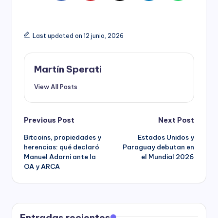
Last updated on 12 junio, 2026
Martín Sperati
View All Posts
Post
Previous Post
Next Post
Bitcoins, propiedades y
Estados Unidos y
navigation
herencias: qué declaró
Paraguay debutan en
Manuel Adorni ante la
el Mundial 2026
OA y ARCA
Entradas recientes