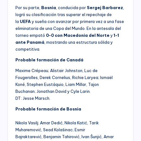
Por su parte,
Bosnia
, conducida por
Sergej Barbarez
,
logró su clasificación tras superar el repechaje de
la
UEFA
y sueña con avanzar por primera vez a una fase
eliminatoria de una Copa del Mundo. En la antesala del
torneo empató
0-0 con Macedonia del Norte
y
1-1
ante Panamá
, mostrando una estructura sólida y
competitiva.
Probable formación de Canadá
Maxime Crépeau; Alistair Johnston, Luc de
Fougerolles, Derek Cornelius, Richie Laryea; Ismaël
Koné, Stephen Eustáquio, Liam Millar, Tajon
Buchanan; Jonathan David y Cyle Larin.
DT: Jesse Marsch.
Probable formación de Bosnia
Nikola Vasilj; Amar Dedić, Nikola Katić, Tarik
Muharemović, Sead Kolašinac; Esmir
Bajraktarević, Benjamin Tahirović, Ivan Šunjić, Amar