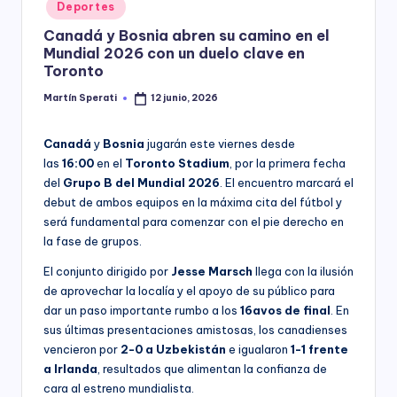
Posted
Deportes
y
in
Canadá y Bosnia abren su camino en el
Mundial 2026 con un duelo clave en
Toronto
Martín Sperati
12 junio, 2026
Posted
by
Canadá
y
Bosnia
jugarán este viernes desde
las
16:00
en el
Toronto Stadium
, por la primera fecha
del
Grupo B del Mundial 2026
. El encuentro marcará el
debut de ambos equipos en la máxima cita del fútbol y
será fundamental para comenzar con el pie derecho en
la fase de grupos.
El conjunto dirigido por
Jesse Marsch
llega con la ilusión
de aprovechar la localía y el apoyo de su público para
dar un paso importante rumbo a los
16avos de final
. En
sus últimas presentaciones amistosas, los canadienses
vencieron por
2-0 a Uzbekistán
e igualaron
1-1 frente
a Irlanda
, resultados que alimentan la confianza de
cara al estreno mundialista.