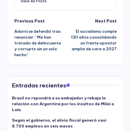
View All Posts
Post
Previous Post
Next Post
Adorni se defendió tras
El socialismo cumple
navigation
renunciar: “Me han
130 años consolidando
tratado de delincuente
un frente opositor
y corrupto sin un solo
amplio de cara a 2027
hecho”
Entradas recientes
Brasil no repondrá a su embajador y rebaja la
relación con Argentina por los insultos de Milei a
Lula
Según el gobierno, el alivio fiscal generó casi
8.700 empleos en seis meses