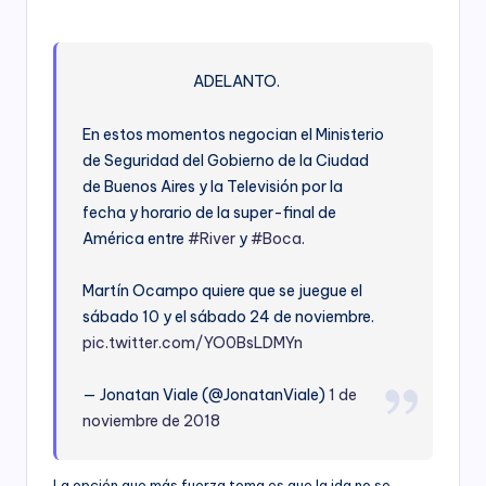
ADELANTO.
En estos momentos negocian el Ministerio
de Seguridad del Gobierno de la Ciudad
de Buenos Aires y la Televisión por la
fecha y horario de la super-final de
América entre
#River
y
#Boca
.
Martín Ocampo quiere que se juegue el
sábado 10 y el sábado 24 de noviembre.
pic.twitter.com/YO0BsLDMYn
— Jonatan Viale (@JonatanViale)
1 de
noviembre de 2018
La opción que más fuerza toma es que la ida no se