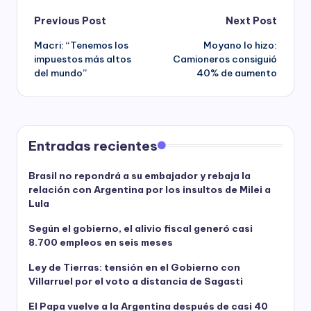
Post
Previous Post
Next Post
Macri: “Tenemos los
Moyano lo hizo:
navigation
impuestos más altos
Camioneros consiguió
del mundo”
40% de aumento
Entradas recientes
Brasil no repondrá a su embajador y rebaja la
relación con Argentina por los insultos de Milei a
Lula
Según el gobierno, el alivio fiscal generó casi
8.700 empleos en seis meses
Ley de Tierras: tensión en el Gobierno con
Villarruel por el voto a distancia de Sagasti
El Papa vuelve a la Argentina después de casi 40