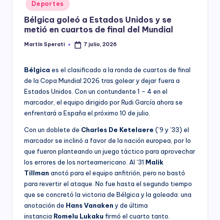
Posted
Deportes
y
in
Bélgica goleó a Estados Unidos y se
metió en cuartos de final del Mundial
Martín Sperati
7 julio, 2026
Posted
by
Bélgica
es el clasificado a la ronda de cuartos de final
de la Copa Mundial 2026 tras golear y dejar fuera a
Estados Unidos. Con un contundente 1 – 4 en el
marcador, el equipo dirigido por Rudi García ahora se
enfrentará a España el próximo 10 de julio.
Con un doblete de
Charles De Ketelaere
(’9 y ’33) el
marcador se inclinó a favor de la nación europea, por lo
que fueron planteando un juego táctico para aprovechar
los errores de los norteamericano. Al ‘31
Malik
Tillman
anotó para el equipo anfitrión, pero no bastó
para revertir el ataque. No fue hasta el segundo tiempo
que se concretó la victoria de Bélgica y la goleada: una
anotación de
Hans Vanaken
y de última
instancia
Romelu Lukaku
firmó el cuarto tanto.