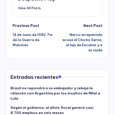
View All Posts
Post
Previous Post
Next Post
14 de Junio de 1982. Fin
Narco arrepentido
navigation
de la Guerra de
acusa al Chicho Serna,
Malvinas
al hijo de Escobar y a
su viuda
Entradas recientes
Brasil no repondrá a su embajador y rebaja la
relación con Argentina por los insultos de Milei a
Lula
Según el gobierno, el alivio fiscal generó casi
8.700 empleos en seis meses