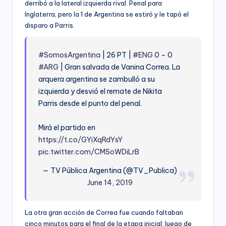
derribó a la lateral izquierda rival. Penal para
Inglaterra, pero la 1 de Argentina se estiró y le tapó el
disparo a Parris.
#SomosArgentina
| 26 PT |
#ENG
0 – 0
#ARG
| Gran salvada de Vanina Correa. La
arquera argentina se zambulló a su
izquierda y desvió el remate de Nikita
Parris desde el punto del penal.
Mirá el partido en
https://t.co/GYiXqRdYsY
pic.twitter.com/CMSoWDiLrB
— TV Pública Argentina (@TV_Publica)
June 14, 2019
La otra gran acción de Correa fue cuando faltaban
cinco minutos para el final de la etapa inicial: luego de