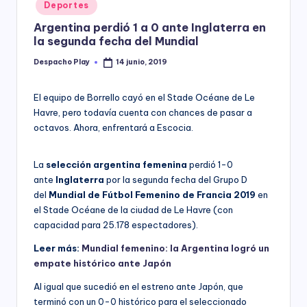
Posted
Deportes
y
in
Argentina perdió 1 a 0 ante Inglaterra en
la segunda fecha del Mundial
Despacho Play
14 junio, 2019
Posted
by
El equipo de Borrello cayó en el Stade Océane de Le
Havre, pero todavía cuenta con chances de pasar a
octavos. Ahora, enfrentará a Escocia.
La
selección argentina
femenina
perdió 1-0
ante
Inglaterra
por la segunda fecha del Grupo D
del
Mundial de Fútbol Femenino de Francia 2019
en
el Stade Océane de la ciudad de Le Havre (con
capacidad para 25.178 espectadores).
Leer más:
Mundial femenino: la Argentina logró un
empate histórico ante Japón
Al igual que sucedió en el estreno ante Japón, que
terminó con un 0-0 histórico para el seleccionado