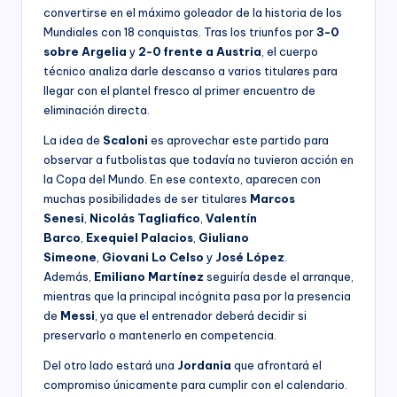
convertirse en el máximo goleador de la historia de los
Mundiales con 18 conquistas. Tras los triunfos por
3-0
sobre Argelia
y
2-0 frente a Austria
, el cuerpo
técnico analiza darle descanso a varios titulares para
llegar con el plantel fresco al primer encuentro de
eliminación directa.
La idea de
Scaloni
es aprovechar este partido para
observar a futbolistas que todavía no tuvieron acción en
la Copa del Mundo. En ese contexto, aparecen con
muchas posibilidades de ser titulares
Marcos
Senesi
,
Nicolás Tagliafico
,
Valentín
Barco
,
Exequiel Palacios
,
Giuliano
Simeone
,
Giovani Lo Celso
y
José López
.
Además,
Emiliano Martínez
seguiría desde el arranque,
mientras que la principal incógnita pasa por la presencia
de
Messi
, ya que el entrenador deberá decidir si
preservarlo o mantenerlo en competencia.
Del otro lado estará una
Jordania
que afrontará el
compromiso únicamente para cumplir con el calendario.