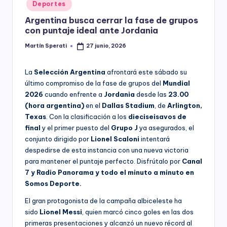
Posted
Deportes
y
in
Argentina busca cerrar la fase de grupos
con puntaje ideal ante Jordania
Martín Sperati
27 junio, 2026
Posted
by
La
Selección Argentina
afrontará este sábado su
último compromiso de la fase de grupos del
Mundial
2026
cuando enfrente a
Jordania
desde las
23.00
(hora argentina)
en el
Dallas Stadium
, de
Arlington,
Texas
. Con la clasificación a los
dieciseisavos de
final
y el primer puesto del
Grupo J
ya asegurados, el
conjunto dirigido por
Lionel Scaloni
intentará
despedirse de esta instancia con una nueva victoria
para mantener el puntaje perfecto. Disfrútalo por
Canal
7 y Radio Panorama y todo el minuto a minuto en
Somos Deporte.
El gran protagonista de la campaña albiceleste ha
sido
Lionel Messi
, quien marcó cinco goles en las dos
primeras presentaciones y alcanzó un nuevo récord al