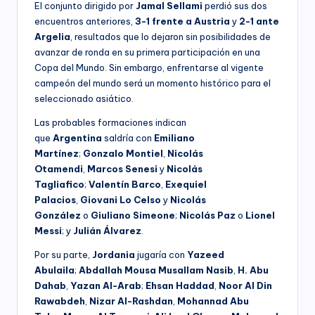
El conjunto dirigido por
Jamal Sellami
perdió sus dos
encuentros anteriores,
3-1 frente a Austria
y
2-1 ante
Argelia
, resultados que lo dejaron sin posibilidades de
avanzar de ronda en su primera participación en una
Copa del Mundo. Sin embargo, enfrentarse al vigente
campeón del mundo será un momento histórico para el
seleccionado asiático.
Las probables formaciones indican
que
Argentina
saldría con
Emiliano
Martínez
;
Gonzalo Montiel
,
Nicolás
Otamendi
,
Marcos Senesi
y
Nicolás
Tagliafico
;
Valentín Barco
,
Exequiel
Palacios
,
Giovani Lo Celso
y
Nicolás
González
o
Giuliano Simeone
;
Nicolás Paz
o
Lionel
Messi
; y
Julián Álvarez
.
Por su parte,
Jordania
jugaría con
Yazeed
Abulaila
;
Abdallah Mousa Musallam Nasib
,
H. Abu
Dahab
,
Yazan Al-Arab
;
Ehsan Haddad
,
Noor Al Din
Rawabdeh
,
Nizar Al-Rashdan
,
Mohannad Abu